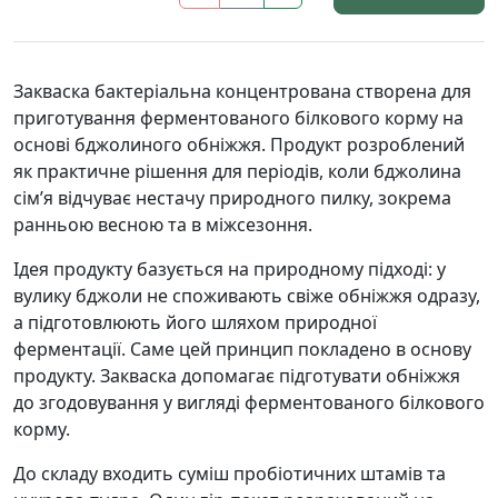
Закваска бактеріальна концентрована створена для
приготування ферментованого білкового корму на
основі бджолиного обніжжя. Продукт розроблений
як практичне рішення для періодів, коли бджолина
сім’я відчуває нестачу природного пилку, зокрема
ранньою весною та в міжсезоння.
Ідея продукту базується на природному підході: у
вулику бджоли не споживають свіже обніжжя одразу,
а підготовлюють його шляхом природної
ферментації. Саме цей принцип покладено в основу
продукту. Закваска допомагає підготувати обніжжя
до згодовування у вигляді ферментованого білкового
корму.
До складу входить суміш пробіотичних штамів та