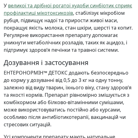
У
великої та дрібної рогатої худоби синбіотик сприяє
профілактиці мікотоксикозів
, стабілізує мікробіом
рубця, підвищує надої та прирости живої маси,
покращує якість молока, стан шкіри, шерсті та копит.
Регулярне використання препарату допомагає
уникнути метаболічних розладів, таких як ацидоз, і
підтримує здоров’я печінки та травної системи.
Дозування і застосування
ЕНТЕРОНОРМІН™ ДЕТОКС додають безпосередньо
до корму у дозуванні від 0,5 до 3 кг на одну тонну,
залежно від виду тварин, їхнього віку, стану здоров’я
та якості кормів. Препарат рівномірно змішується з
комбікормом або білково-вітамінними сумішами,
може використовуватись постійно або курсами,
особливо після антибіотикотерапії, вакцинацій чи
стресових ситуацій.
Усі компоненти препарату мають натуральне