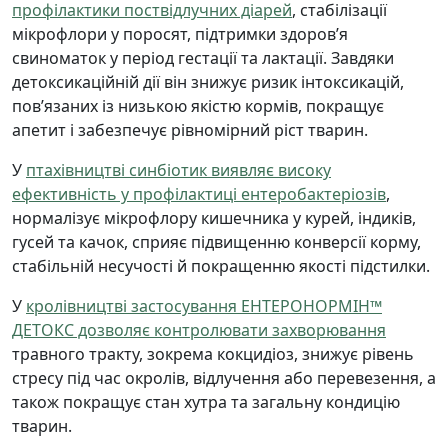
профілактики поствідлучних діарей
, стабілізації
мікрофлори у поросят, підтримки здоров’я
свиноматок у період гестації та лактації. Завдяки
детоксикаційній дії він знижує ризик інтоксикацій,
пов’язаних із низькою якістю кормів, покращує
апетит і забезпечує рівномірний ріст тварин.
У
птахівництві синбіотик виявляє високу
ефективність у профілактиці ентеробактеріозів
,
нормалізує мікрофлору кишечника у курей, індиків,
гусей та качок, сприяє підвищенню конверсії корму,
стабільній несучості й покращенню якості підстилки.
У
кролівництві застосування ЕНТЕРОНОРМІН™
ДЕТОКС дозволяє контролювати захворювання
травного тракту, зокрема кокцидіоз, знижує рівень
стресу під час окролів, відлучення або перевезення, а
також покращує стан хутра та загальну кондицію
тварин.