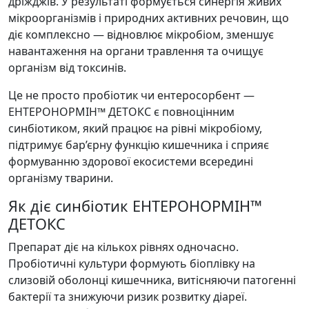
дріжджів. У результаті формується синергія живих
мікроорганізмів і природних активних речовин, що
діє комплексно — відновлює мікробіом, зменшує
навантаження на органи травлення та очищує
організм від токсинів.
Це не просто пробіотик чи ентеросорбент —
ЕНТЕРОНОРМІН™ ДЕТОКС є повноцінним
синбіотиком, який працює на рівні мікробіому,
підтримує бар’єрну функцію кишечника і сприяє
формуванню здорової екосистеми всередині
організму тварини.
Як діє синбіотик ЕНТЕРОНОРМІН™
ДЕТОКС
Препарат діє на кількох рівнях одночасно.
Пробіотичні культури формують біоплівку на
слизовій оболонці кишечника, витісняючи патогенні
бактерії та знижуючи ризик розвитку діареї.