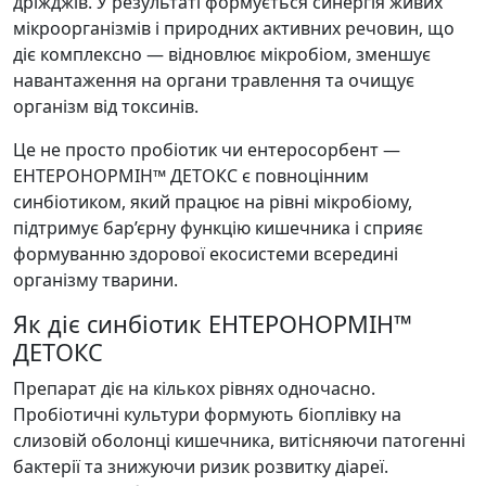
дріжджів. У результаті формується синергія живих
мікроорганізмів і природних активних речовин, що
діє комплексно — відновлює мікробіом, зменшує
навантаження на органи травлення та очищує
організм від токсинів.
Це не просто пробіотик чи ентеросорбент —
ЕНТЕРОНОРМІН™ ДЕТОКС є повноцінним
синбіотиком, який працює на рівні мікробіому,
підтримує бар’єрну функцію кишечника і сприяє
формуванню здорової екосистеми всередині
організму тварини.
Як діє синбіотик ЕНТЕРОНОРМІН™
ДЕТОКС
Препарат діє на кількох рівнях одночасно.
Пробіотичні культури формують біоплівку на
слизовій оболонці кишечника, витісняючи патогенні
бактерії та знижуючи ризик розвитку діареї.