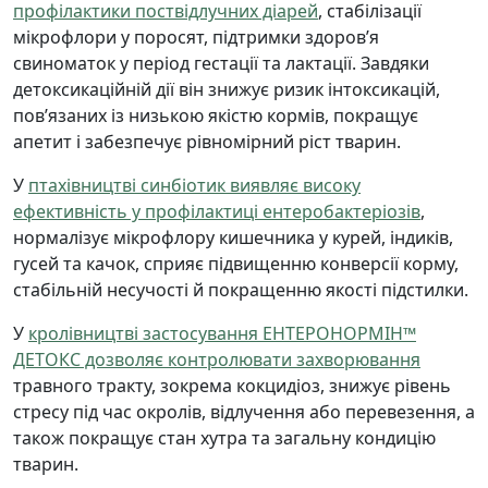
профілактики поствідлучних діарей
, стабілізації
мікрофлори у поросят, підтримки здоров’я
свиноматок у період гестації та лактації. Завдяки
детоксикаційній дії він знижує ризик інтоксикацій,
пов’язаних із низькою якістю кормів, покращує
апетит і забезпечує рівномірний ріст тварин.
У
птахівництві синбіотик виявляє високу
ефективність у профілактиці ентеробактеріозів
,
нормалізує мікрофлору кишечника у курей, індиків,
гусей та качок, сприяє підвищенню конверсії корму,
стабільній несучості й покращенню якості підстилки.
У
кролівництві застосування ЕНТЕРОНОРМІН™
ДЕТОКС дозволяє контролювати захворювання
травного тракту, зокрема кокцидіоз, знижує рівень
стресу під час окролів, відлучення або перевезення, а
також покращує стан хутра та загальну кондицію
тварин.