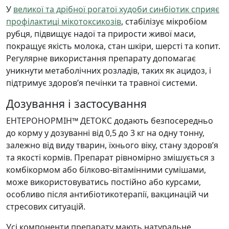
У
великої та дрібної рогатої худоби синбіотик сприяє
профілактиці мікотоксикозів
, стабілізує мікробіом
рубця, підвищує надої та прирости живої маси,
покращує якість молока, стан шкіри, шерсті та копит.
Регулярне використання препарату допомагає
уникнути метаболічних розладів, таких як ацидоз, і
підтримує здоров’я печінки та травної системи.
Дозування і застосування
ЕНТЕРОНОРМІН™ ДЕТОКС додають безпосередньо
до корму у дозуванні від 0,5 до 3 кг на одну тонну,
залежно від виду тварин, їхнього віку, стану здоров’я
та якості кормів. Препарат рівномірно змішується з
комбікормом або білково-вітамінними сумішами,
може використовуватись постійно або курсами,
особливо після антибіотикотерапії, вакцинацій чи
стресових ситуацій.
Усі компоненти препарату мають натуральне